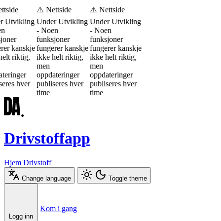
ttside
⚠️ Nettside
⚠️ Nettside
 Utvikling
Under Utvikling
Under Utvikling
en
- Noen
- Noen
joner
funksjoner
funksjoner
rer kanskje
fungerer kanskje
fungerer kanskje
elt riktig,
ikke helt riktig,
ikke helt riktig,
men
men
teringer
oppdateringer
oppdateringer
seres hver
publiseres hver
publiseres hver
time
time
Drivstoffapp
Hjem
Drivstoff
Change language
Toggle theme
Æ
Ø
Å
Kom i gang
Logg inn