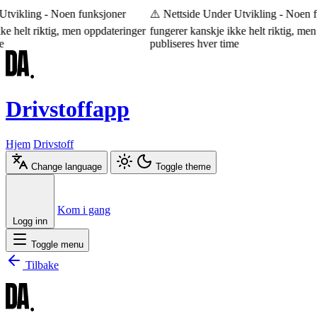
tvikling - Noen funksjoner
⚠️ Nettside Under Utvikling - Noen f
e helt riktig, men oppdateringer
fungerer kanskje ikke helt riktig, men
publiseres hver time
Drivstoffapp
Hjem
Drivstoff
Change language
Toggle theme
Æ
Ø
Å
Kom i gang
Logg inn
Toggle menu
Tilbake