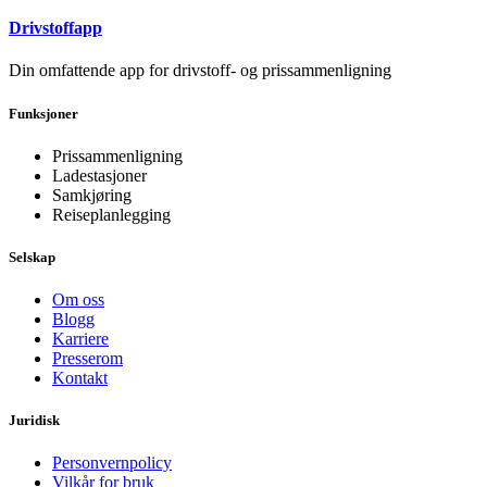
Drivstoffapp
Din omfattende app for drivstoff- og prissammenligning
Funksjoner
Prissammenligning
Ladestasjoner
Samkjøring
Reiseplanlegging
Selskap
Om oss
Blogg
Karriere
Presserom
Kontakt
Juridisk
Personvernpolicy
Vilkår for bruk