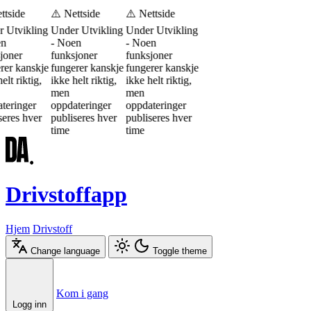
ttside
⚠️ Nettside
⚠️ Nettside
 Utvikling
Under Utvikling
Under Utvikling
en
- Noen
- Noen
joner
funksjoner
funksjoner
rer kanskje
fungerer kanskje
fungerer kanskje
elt riktig,
ikke helt riktig,
ikke helt riktig,
men
men
teringer
oppdateringer
oppdateringer
seres hver
publiseres hver
publiseres hver
time
time
Drivstoffapp
Hjem
Drivstoff
Change language
Toggle theme
Æ
Ø
Å
Kom i gang
Logg inn