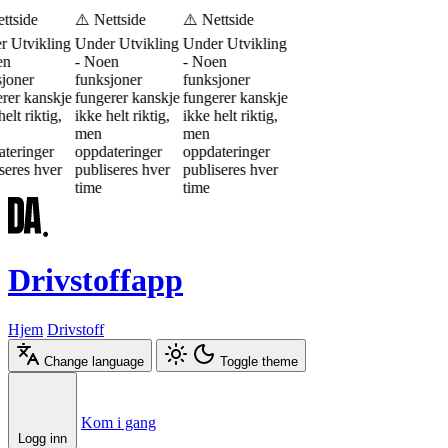
ttside
⚠️ Nettside
⚠️ Nettside
r Utvikling
Under Utvikling
Under Utvikling
en
- Noen
- Noen
joner
funksjoner
funksjoner
rer kanskje
fungerer kanskje
fungerer kanskje
elt riktig,
ikke helt riktig,
ikke helt riktig,
men
men
teringer
oppdateringer
oppdateringer
seres hver
publiseres hver
publiseres hver
time
time
Drivstoffapp
Hjem
Drivstoff
Change language
Toggle theme
Æ
Ø
Å
Kom i gang
Logg inn