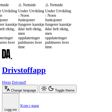
ttside
⚠️ Nettside
⚠️ Nettside
 Utvikling
Under Utvikling
Under Utvikling
en
- Noen
- Noen
joner
funksjoner
funksjoner
rer kanskje
fungerer kanskje
fungerer kanskje
elt riktig,
ikke helt riktig,
ikke helt riktig,
men
men
teringer
oppdateringer
oppdateringer
seres hver
publiseres hver
publiseres hver
time
time
Drivstoffapp
Hjem
Drivstoff
Change language
Toggle theme
Æ
Ø
Å
Kom i gang
Logg inn