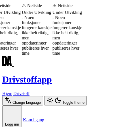
ttside
⚠️ Nettside
⚠️ Nettside
r Utvikling
Under Utvikling
Under Utvikling
en
- Noen
- Noen
sjoner
funksjoner
funksjoner
erer kanskje
fungerer kanskje
fungerer kanskje
helt riktig,
ikke helt riktig,
ikke helt riktig,
men
men
ateringer
oppdateringer
oppdateringer
seres hver
publiseres hver
publiseres hver
time
time
Drivstoffapp
Hjem
Drivstoff
Change language
Toggle theme
Æ
Ø
Å
Kom i gang
Logg inn