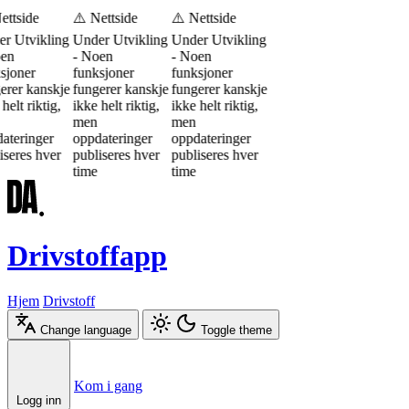
ettside
⚠️ Nettside
⚠️ Nettside
r Utvikling
Under Utvikling
Under Utvikling
en
- Noen
- Noen
sjoner
funksjoner
funksjoner
erer kanskje
fungerer kanskje
fungerer kanskje
helt riktig,
ikke helt riktig,
ikke helt riktig,
men
men
ateringer
oppdateringer
oppdateringer
iseres hver
publiseres hver
publiseres hver
time
time
Drivstoffapp
Hjem
Drivstoff
Change language
Toggle theme
Æ
Ø
Å
Kom i gang
Logg inn