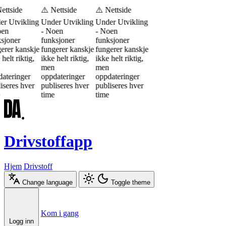
ettside
⚠️ Nettside
⚠️ Nettside
r Utvikling
Under Utvikling
Under Utvikling
oen
- Noen
- Noen
sjoner
funksjoner
funksjoner
erer kanskje
fungerer kanskje
fungerer kanskje
 helt riktig,
ikke helt riktig,
ikke helt riktig,
men
men
ateringer
oppdateringer
oppdateringer
iseres hver
publiseres hver
publiseres hver
time
time
Drivstoffapp
Hjem
Drivstoff
Change language
Toggle theme
Æ
Ø
Å
Kom i gang
Logg inn