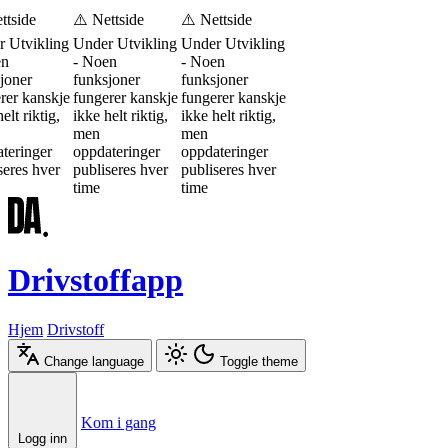
ttside
⚠️ Nettside
⚠️ Nettside
 Utvikling
Under Utvikling
Under Utvikling
en
- Noen
- Noen
joner
funksjoner
funksjoner
rer kanskje
fungerer kanskje
fungerer kanskje
elt riktig,
ikke helt riktig,
ikke helt riktig,
men
men
teringer
oppdateringer
oppdateringer
seres hver
publiseres hver
publiseres hver
time
time
Drivstoffapp
Hjem
Drivstoff
Change language
Toggle theme
Æ
Ø
Å
Kom i gang
Logg inn