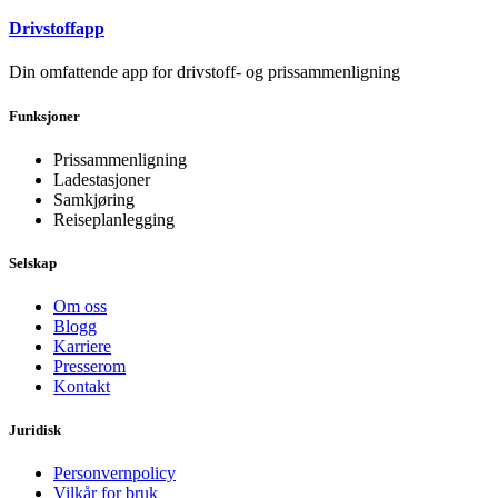
Drivstoffapp
Din omfattende app for drivstoff- og prissammenligning
Funksjoner
Prissammenligning
Ladestasjoner
Samkjøring
Reiseplanlegging
Selskap
Om oss
Blogg
Karriere
Presserom
Kontakt
Juridisk
Personvernpolicy
Vilkår for bruk