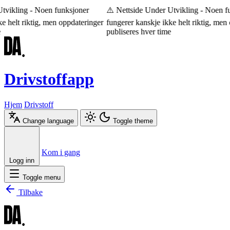
vikling - Noen funksjoner
⚠️ Nettside Under Utvikling - Noen fu
 helt riktig, men oppdateringer
fungerer kanskje ikke helt riktig, men 
publiseres hver time
Drivstoffapp
Hjem
Drivstoff
Change language
Toggle theme
Æ
Ø
Å
Kom i gang
Logg inn
Toggle menu
Tilbake