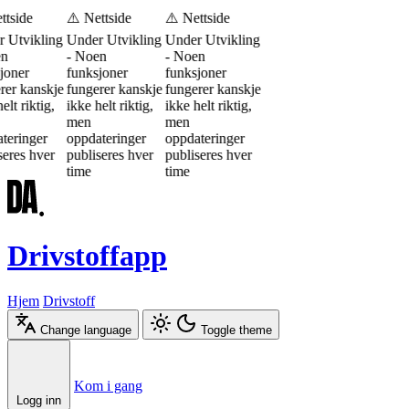
ttside
⚠️ Nettside
⚠️ Nettside
 Utvikling
Under Utvikling
Under Utvikling
en
- Noen
- Noen
joner
funksjoner
funksjoner
rer kanskje
fungerer kanskje
fungerer kanskje
elt riktig,
ikke helt riktig,
ikke helt riktig,
men
men
teringer
oppdateringer
oppdateringer
seres hver
publiseres hver
publiseres hver
time
time
Drivstoffapp
Hjem
Drivstoff
Change language
Toggle theme
Æ
Ø
Å
Kom i gang
Logg inn