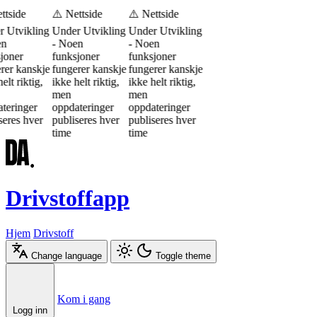
ttside
⚠️ Nettside
⚠️ Nettside
 Utvikling
Under Utvikling
Under Utvikling
en
- Noen
- Noen
joner
funksjoner
funksjoner
rer kanskje
fungerer kanskje
fungerer kanskje
elt riktig,
ikke helt riktig,
ikke helt riktig,
men
men
teringer
oppdateringer
oppdateringer
seres hver
publiseres hver
publiseres hver
time
time
Drivstoffapp
Hjem
Drivstoff
Change language
Toggle theme
Æ
Ø
Å
Kom i gang
Logg inn