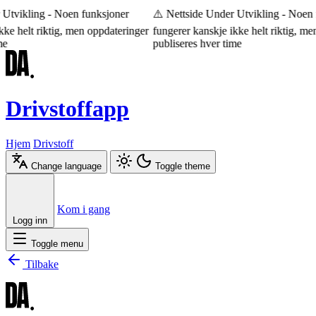
Utvikling - Noen funksjoner
⚠️ Nettside Under Utvikling - Noen f
ke helt riktig, men oppdateringer
fungerer kanskje ikke helt riktig, men
e
publiseres hver time
Drivstoffapp
Hjem
Drivstoff
Change language
Toggle theme
Æ
Ø
Å
Kom i gang
Logg inn
Toggle menu
Tilbake