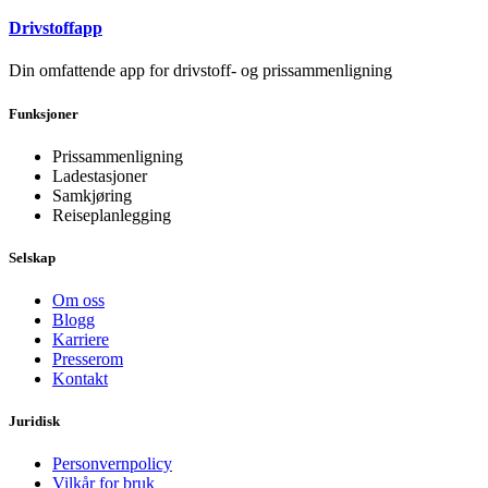
Drivstoffapp
Din omfattende app for drivstoff- og prissammenligning
Funksjoner
Prissammenligning
Ladestasjoner
Samkjøring
Reiseplanlegging
Selskap
Om oss
Blogg
Karriere
Presserom
Kontakt
Juridisk
Personvernpolicy
Vilkår for bruk