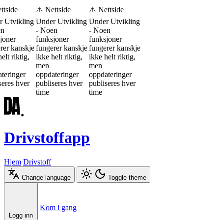
ttside
⚠️ Nettside
⚠️ Nettside
 Utvikling
Under Utvikling
Under Utvikling
en
- Noen
- Noen
joner
funksjoner
funksjoner
rer kanskje
fungerer kanskje
fungerer kanskje
elt riktig,
ikke helt riktig,
ikke helt riktig,
men
men
teringer
oppdateringer
oppdateringer
seres hver
publiseres hver
publiseres hver
time
time
Drivstoffapp
Hjem
Drivstoff
Change language
Toggle theme
Æ
Ø
Å
Kom i gang
Logg inn