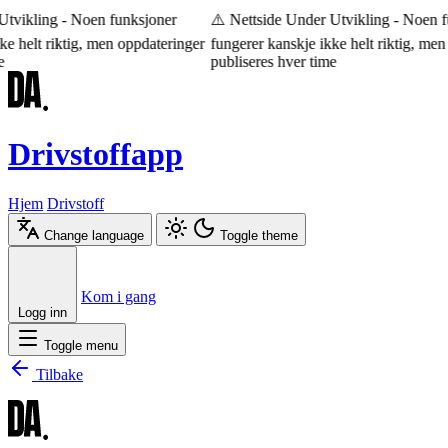
tvikling - Noen funksjoner
⚠️ Nettside Under Utvikling - Noen fu
e helt riktig, men oppdateringer
fungerer kanskje ikke helt riktig, men 
publiseres hver time
Drivstoffapp
Hjem
Drivstoff
Change language
Toggle theme
Æ
Ø
Å
Kom i gang
Logg inn
Toggle menu
Tilbake