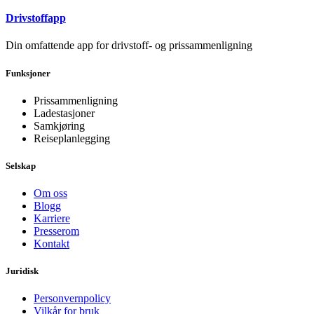
Drivstoffapp
Din omfattende app for drivstoff- og prissammenligning
Funksjoner
Prissammenligning
Ladestasjoner
Samkjøring
Reiseplanlegging
Selskap
Om oss
Blogg
Karriere
Presserom
Kontakt
Juridisk
Personvernpolicy
Vilkår for bruk