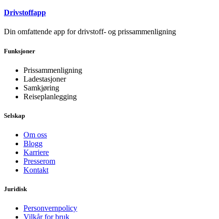
Drivstoffapp
Din omfattende app for drivstoff- og prissammenligning
Funksjoner
Prissammenligning
Ladestasjoner
Samkjøring
Reiseplanlegging
Selskap
Om oss
Blogg
Karriere
Presserom
Kontakt
Juridisk
Personvernpolicy
Vilkår for bruk