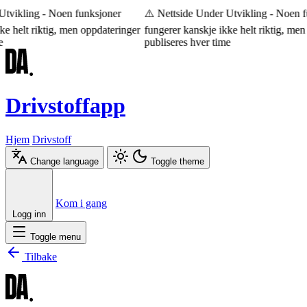
tvikling - Noen funksjoner
⚠️ Nettside Under Utvikling - Noen fu
e helt riktig, men oppdateringer
fungerer kanskje ikke helt riktig, men 
publiseres hver time
Drivstoffapp
Hjem
Drivstoff
Change language
Toggle theme
Æ
Ø
Å
Kom i gang
Logg inn
Toggle menu
Tilbake