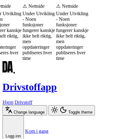
ttside
⚠️ Nettside
⚠️ Nettside
 Utvikling
Under Utvikling
Under Utvikling
en
- Noen
- Noen
joner
funksjoner
funksjoner
rer kanskje
fungerer kanskje
fungerer kanskje
elt riktig,
ikke helt riktig,
ikke helt riktig,
men
men
teringer
oppdateringer
oppdateringer
seres hver
publiseres hver
publiseres hver
time
time
Drivstoffapp
Hjem
Drivstoff
Change language
Toggle theme
Æ
Ø
Å
Kom i gang
Logg inn