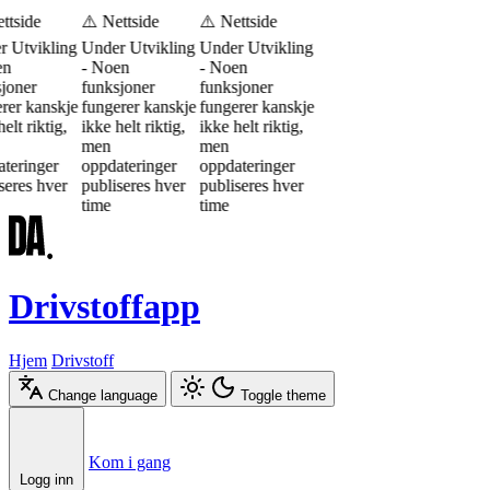
ttside
⚠️ Nettside
⚠️ Nettside
r Utvikling
Under Utvikling
Under Utvikling
en
- Noen
- Noen
joner
funksjoner
funksjoner
rer kanskje
fungerer kanskje
fungerer kanskje
elt riktig,
ikke helt riktig,
ikke helt riktig,
men
men
teringer
oppdateringer
oppdateringer
seres hver
publiseres hver
publiseres hver
time
time
Drivstoffapp
Hjem
Drivstoff
Change language
Toggle theme
Æ
Ø
Å
Kom i gang
Logg inn