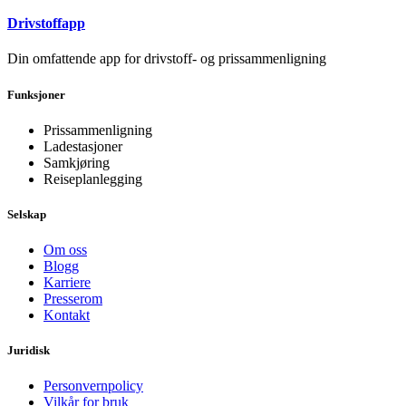
Drivstoffapp
Din omfattende app for drivstoff- og prissammenligning
Funksjoner
Prissammenligning
Ladestasjoner
Samkjøring
Reiseplanlegging
Selskap
Om oss
Blogg
Karriere
Presserom
Kontakt
Juridisk
Personvernpolicy
Vilkår for bruk