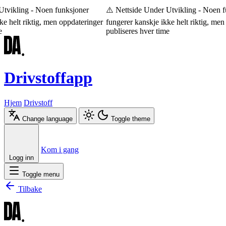
tvikling - Noen funksjoner
⚠️ Nettside Under Utvikling - Noen fu
e helt riktig, men oppdateringer
fungerer kanskje ikke helt riktig, men 
publiseres hver time
Drivstoffapp
Hjem
Drivstoff
Change language
Toggle theme
Æ
Ø
Å
Kom i gang
Logg inn
Toggle menu
Tilbake