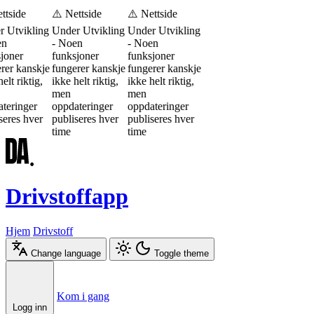
ttside
⚠️ Nettside
⚠️ Nettside
 Utvikling
Under Utvikling
Under Utvikling
en
- Noen
- Noen
joner
funksjoner
funksjoner
rer kanskje
fungerer kanskje
fungerer kanskje
elt riktig,
ikke helt riktig,
ikke helt riktig,
men
men
teringer
oppdateringer
oppdateringer
seres hver
publiseres hver
publiseres hver
time
time
Drivstoffapp
Hjem
Drivstoff
Change language
Toggle theme
Æ
Ø
Å
Kom i gang
Logg inn