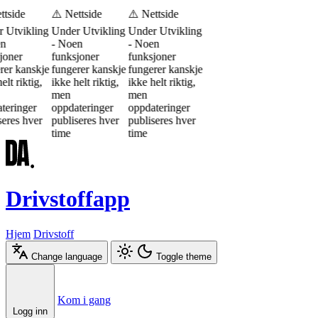
ttside
⚠️ Nettside
⚠️ Nettside
 Utvikling
Under Utvikling
Under Utvikling
en
- Noen
- Noen
joner
funksjoner
funksjoner
rer kanskje
fungerer kanskje
fungerer kanskje
elt riktig,
ikke helt riktig,
ikke helt riktig,
men
men
teringer
oppdateringer
oppdateringer
seres hver
publiseres hver
publiseres hver
time
time
Drivstoffapp
Hjem
Drivstoff
Change language
Toggle theme
Æ
Ø
Å
Kom i gang
Logg inn