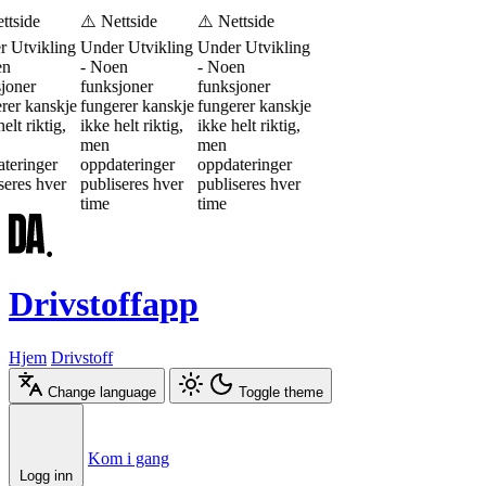
ttside
⚠️ Nettside
⚠️ Nettside
 Utvikling
Under Utvikling
Under Utvikling
en
- Noen
- Noen
joner
funksjoner
funksjoner
rer kanskje
fungerer kanskje
fungerer kanskje
elt riktig,
ikke helt riktig,
ikke helt riktig,
men
men
teringer
oppdateringer
oppdateringer
seres hver
publiseres hver
publiseres hver
time
time
Drivstoffapp
Hjem
Drivstoff
Change language
Toggle theme
Æ
Ø
Å
Kom i gang
Logg inn