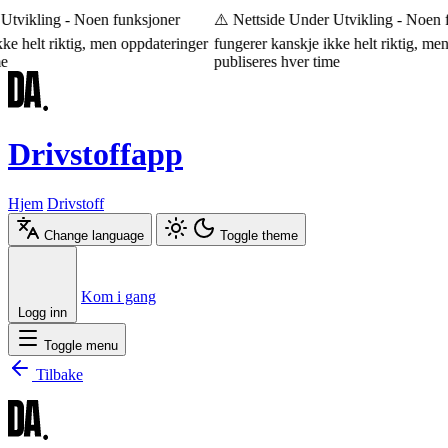
Utvikling - Noen funksjoner
⚠️ Nettside Under Utvikling - Noen f
ke helt riktig, men oppdateringer
fungerer kanskje ikke helt riktig, men
e
publiseres hver time
Drivstoffapp
Hjem
Drivstoff
Change language
Toggle theme
Æ
Ø
Å
Kom i gang
Logg inn
Toggle menu
Tilbake