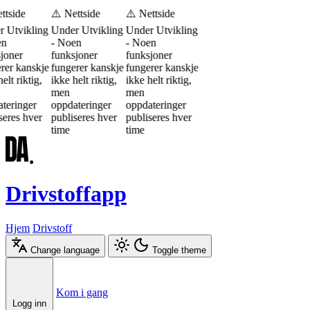
ttside
⚠️ Nettside
⚠️ Nettside
 Utvikling
Under Utvikling
Under Utvikling
en
- Noen
- Noen
joner
funksjoner
funksjoner
rer kanskje
fungerer kanskje
fungerer kanskje
elt riktig,
ikke helt riktig,
ikke helt riktig,
men
men
teringer
oppdateringer
oppdateringer
seres hver
publiseres hver
publiseres hver
time
time
Drivstoffapp
Hjem
Drivstoff
Change language
Toggle theme
Æ
Ø
Å
Kom i gang
Logg inn