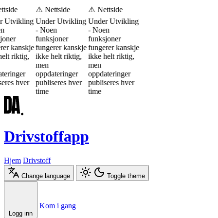
ttside
⚠️ Nettside
⚠️ Nettside
 Utvikling
Under Utvikling
Under Utvikling
en
- Noen
- Noen
joner
funksjoner
funksjoner
rer kanskje
fungerer kanskje
fungerer kanskje
elt riktig,
ikke helt riktig,
ikke helt riktig,
men
men
teringer
oppdateringer
oppdateringer
seres hver
publiseres hver
publiseres hver
time
time
Drivstoffapp
Hjem
Drivstoff
Change language
Toggle theme
Æ
Ø
Å
Kom i gang
Logg inn