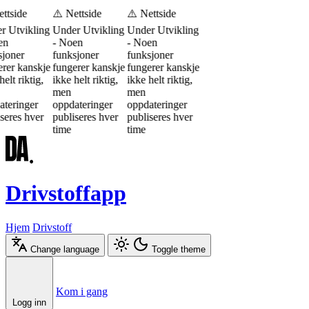
ttside
⚠️ Nettside
⚠️ Nettside
r Utvikling
Under Utvikling
Under Utvikling
en
- Noen
- Noen
sjoner
funksjoner
funksjoner
rer kanskje
fungerer kanskje
fungerer kanskje
helt riktig,
ikke helt riktig,
ikke helt riktig,
men
men
ateringer
oppdateringer
oppdateringer
seres hver
publiseres hver
publiseres hver
time
time
Drivstoffapp
Hjem
Drivstoff
Change language
Toggle theme
Æ
Ø
Å
Kom i gang
Logg inn