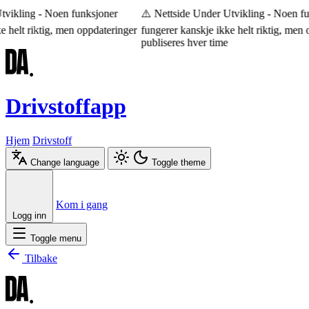
vikling - Noen funksjoner
⚠️ Nettside Under Utvikling - Noen fu
 helt riktig, men oppdateringer
fungerer kanskje ikke helt riktig, men o
publiseres hver time
Drivstoffapp
Hjem
Drivstoff
Change language
Toggle theme
Æ
Ø
Å
Kom i gang
Logg inn
Toggle menu
Tilbake