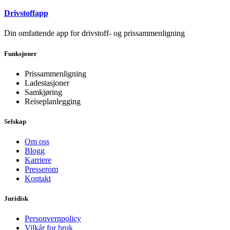
Drivstoffapp
Din omfattende app for drivstoff- og prissammenligning
Funksjoner
Prissammenligning
Ladestasjoner
Samkjøring
Reiseplanlegging
Selskap
Om oss
Blogg
Karriere
Presserom
Kontakt
Juridisk
Personvernpolicy
Vilkår for bruk