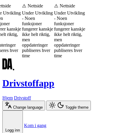
ttside
⚠️ Nettside
⚠️ Nettside
 Utvikling
Under Utvikling
Under Utvikling
en
- Noen
- Noen
joner
funksjoner
funksjoner
rer kanskje
fungerer kanskje
fungerer kanskje
elt riktig,
ikke helt riktig,
ikke helt riktig,
men
men
teringer
oppdateringer
oppdateringer
seres hver
publiseres hver
publiseres hver
time
time
Drivstoffapp
Hjem
Drivstoff
Change language
Toggle theme
Æ
Ø
Å
Kom i gang
Logg inn