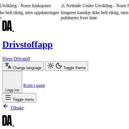
tvikling - Noen funksjoner
⚠️ Nettside Under Utvikling - Noen f
e helt riktig, men oppdateringer
fungerer kanskje ikke helt riktig, men 
publiseres hver time
Drivstoffapp
Hjem
Drivstoff
Change language
Toggle theme
Æ
Ø
Å
Kom i gang
Logg inn
Toggle menu
Tilbake