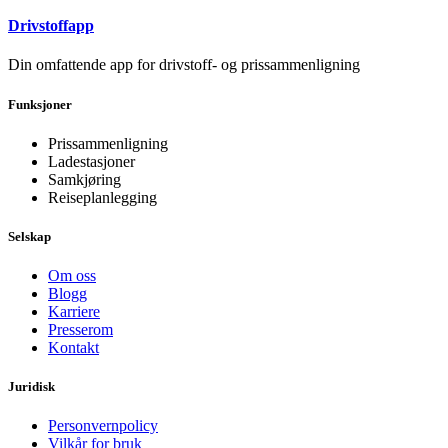
Drivstoffapp
Din omfattende app for drivstoff- og prissammenligning
Funksjoner
Prissammenligning
Ladestasjoner
Samkjøring
Reiseplanlegging
Selskap
Om oss
Blogg
Karriere
Presserom
Kontakt
Juridisk
Personvernpolicy
Vilkår for bruk