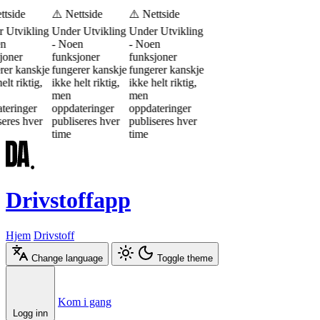
ttside
⚠️ Nettside
⚠️ Nettside
 Utvikling
Under Utvikling
Under Utvikling
en
- Noen
- Noen
joner
funksjoner
funksjoner
rer kanskje
fungerer kanskje
fungerer kanskje
elt riktig,
ikke helt riktig,
ikke helt riktig,
men
men
teringer
oppdateringer
oppdateringer
seres hver
publiseres hver
publiseres hver
time
time
Drivstoffapp
Hjem
Drivstoff
Change language
Toggle theme
Æ
Ø
Å
Kom i gang
Logg inn