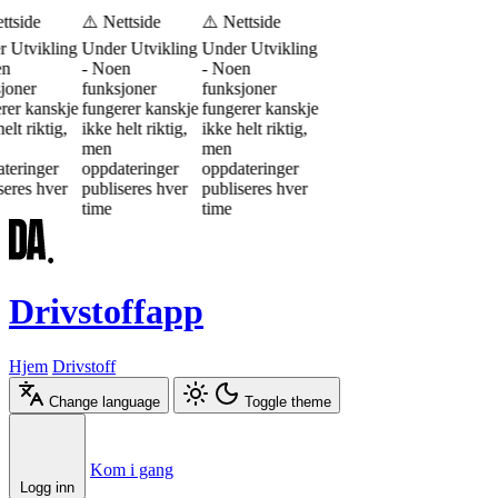
ttside
⚠️ Nettside
⚠️ Nettside
 Utvikling
Under Utvikling
Under Utvikling
en
- Noen
- Noen
joner
funksjoner
funksjoner
rer kanskje
fungerer kanskje
fungerer kanskje
elt riktig,
ikke helt riktig,
ikke helt riktig,
men
men
teringer
oppdateringer
oppdateringer
seres hver
publiseres hver
publiseres hver
time
time
Drivstoffapp
Hjem
Drivstoff
Change language
Toggle theme
Æ
Ø
Å
Kom i gang
Logg inn