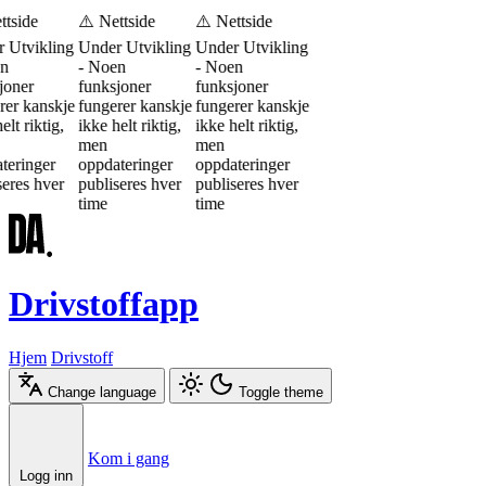
ttside
⚠️ Nettside
⚠️ Nettside
 Utvikling
Under Utvikling
Under Utvikling
n
- Noen
- Noen
joner
funksjoner
funksjoner
rer kanskje
fungerer kanskje
fungerer kanskje
elt riktig,
ikke helt riktig,
ikke helt riktig,
men
men
teringer
oppdateringer
oppdateringer
seres hver
publiseres hver
publiseres hver
time
time
Drivstoffapp
Hjem
Drivstoff
Change language
Toggle theme
Æ
Ø
Å
Kom i gang
Logg inn