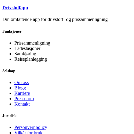
Drivstoffapp
Din omfattende app for drivstoff- og prissammenligning
Funksjoner
Prissammenligning
Ladestasjoner
Samkjøring
Reiseplanlegging
Selskap
Om oss
Blogg
Karriere
Presserom
Kontakt
Juridisk
Personvernpolicy
Vilkår for bruk