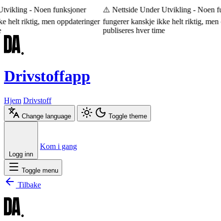
tvikling - Noen funksjoner
⚠️ Nettside Under Utvikling - Noen fu
e helt riktig, men oppdateringer
fungerer kanskje ikke helt riktig, men 
publiseres hver time
Drivstoffapp
Hjem
Drivstoff
Change language
Toggle theme
Æ
Ø
Å
Kom i gang
Logg inn
Toggle menu
Tilbake