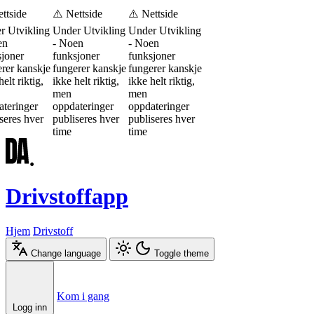
ttside
⚠️ Nettside
⚠️ Nettside
r Utvikling
Under Utvikling
Under Utvikling
en
- Noen
- Noen
joner
funksjoner
funksjoner
rer kanskje
fungerer kanskje
fungerer kanskje
elt riktig,
ikke helt riktig,
ikke helt riktig,
men
men
teringer
oppdateringer
oppdateringer
seres hver
publiseres hver
publiseres hver
time
time
Drivstoffapp
Hjem
Drivstoff
Change language
Toggle theme
Æ
Ø
Å
Kom i gang
Logg inn