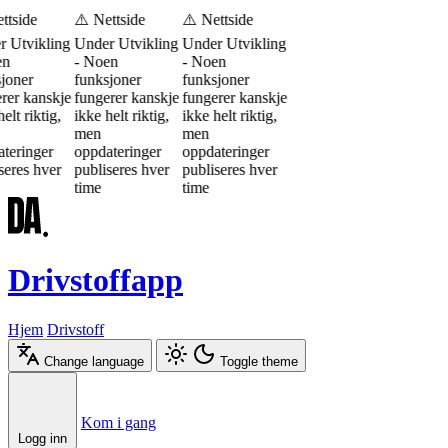
ttside
⚠️ Nettside
⚠️ Nettside
 Utvikling
Under Utvikling
Under Utvikling
en
- Noen
- Noen
joner
funksjoner
funksjoner
rer kanskje
fungerer kanskje
fungerer kanskje
elt riktig,
ikke helt riktig,
ikke helt riktig,
men
men
teringer
oppdateringer
oppdateringer
seres hver
publiseres hver
publiseres hver
time
time
Drivstoffapp
Hjem
Drivstoff
Change language
Toggle theme
Æ
Ø
Å
Kom i gang
Logg inn