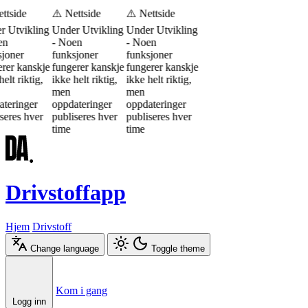
ttside
⚠️ Nettside
⚠️ Nettside
r Utvikling
Under Utvikling
Under Utvikling
en
- Noen
- Noen
joner
funksjoner
funksjoner
rer kanskje
fungerer kanskje
fungerer kanskje
elt riktig,
ikke helt riktig,
ikke helt riktig,
men
men
teringer
oppdateringer
oppdateringer
seres hver
publiseres hver
publiseres hver
time
time
Drivstoffapp
Hjem
Drivstoff
Change language
Toggle theme
Æ
Ø
Å
Kom i gang
Logg inn