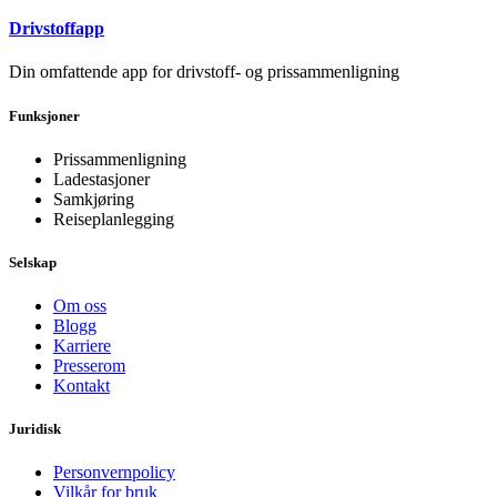
Drivstoffapp
Din omfattende app for drivstoff- og prissammenligning
Funksjoner
Prissammenligning
Ladestasjoner
Samkjøring
Reiseplanlegging
Selskap
Om oss
Blogg
Karriere
Presserom
Kontakt
Juridisk
Personvernpolicy
Vilkår for bruk