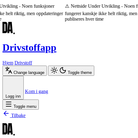
tvikling - Noen funksjoner
⚠️ Nettside Under Utvikling - Noen fu
e helt riktig, men oppdateringer
fungerer kanskje ikke helt riktig, men 
publiseres hver time
Drivstoffapp
Hjem
Drivstoff
Change language
Toggle theme
Æ
Ø
Å
Kom i gang
Logg inn
Toggle menu
Tilbake