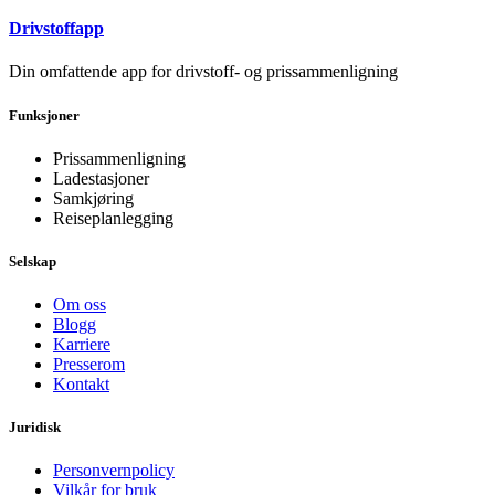
Drivstoffapp
Din omfattende app for drivstoff- og prissammenligning
Funksjoner
Prissammenligning
Ladestasjoner
Samkjøring
Reiseplanlegging
Selskap
Om oss
Blogg
Karriere
Presserom
Kontakt
Juridisk
Personvernpolicy
Vilkår for bruk