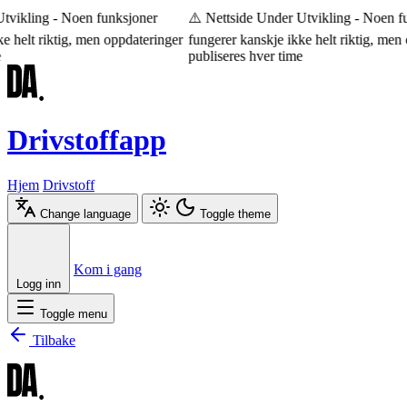
vikling - Noen funksjoner
⚠️ Nettside Under Utvikling - Noen fu
 helt riktig, men oppdateringer
fungerer kanskje ikke helt riktig, men 
publiseres hver time
Drivstoffapp
Hjem
Drivstoff
Change language
Toggle theme
Æ
Ø
Å
Kom i gang
Logg inn
Toggle menu
Tilbake