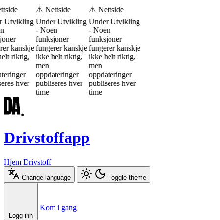
ttside
⚠️ Nettside
⚠️ Nettside
 Utvikling
Under Utvikling
Under Utvikling
en
- Noen
- Noen
joner
funksjoner
funksjoner
rer kanskje
fungerer kanskje
fungerer kanskje
elt riktig,
ikke helt riktig,
ikke helt riktig,
men
men
teringer
oppdateringer
oppdateringer
seres hver
publiseres hver
publiseres hver
time
time
Drivstoffapp
Hjem
Drivstoff
Change language
Toggle theme
Æ
Ø
Å
Kom i gang
Logg inn