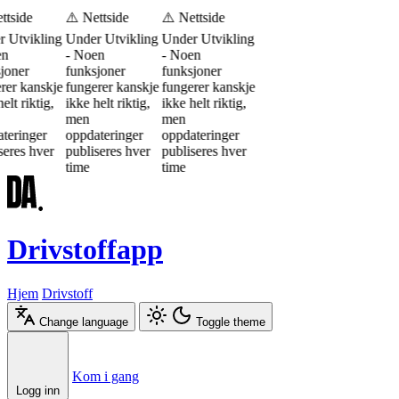
ttside
⚠️ Nettside
⚠️ Nettside
 Utvikling
Under Utvikling
Under Utvikling
en
- Noen
- Noen
joner
funksjoner
funksjoner
rer kanskje
fungerer kanskje
fungerer kanskje
elt riktig,
ikke helt riktig,
ikke helt riktig,
men
men
teringer
oppdateringer
oppdateringer
seres hver
publiseres hver
publiseres hver
time
time
Drivstoffapp
Hjem
Drivstoff
Change language
Toggle theme
Æ
Ø
Å
Kom i gang
Logg inn