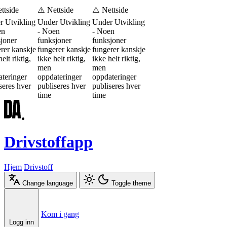
ttside
⚠️ Nettside
⚠️ Nettside
 Utvikling
Under Utvikling
Under Utvikling
en
- Noen
- Noen
joner
funksjoner
funksjoner
rer kanskje
fungerer kanskje
fungerer kanskje
elt riktig,
ikke helt riktig,
ikke helt riktig,
men
men
teringer
oppdateringer
oppdateringer
seres hver
publiseres hver
publiseres hver
time
time
Drivstoffapp
Hjem
Drivstoff
Change language
Toggle theme
Æ
Ø
Å
Kom i gang
Logg inn