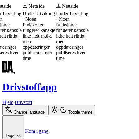
ttside
⚠️ Nettside
⚠️ Nettside
 Utvikling
Under Utvikling
Under Utvikling
en
- Noen
- Noen
joner
funksjoner
funksjoner
rer kanskje
fungerer kanskje
fungerer kanskje
elt riktig,
ikke helt riktig,
ikke helt riktig,
men
men
teringer
oppdateringer
oppdateringer
seres hver
publiseres hver
publiseres hver
time
time
Drivstoffapp
Hjem
Drivstoff
Change language
Toggle theme
Æ
Ø
Å
Kom i gang
Logg inn