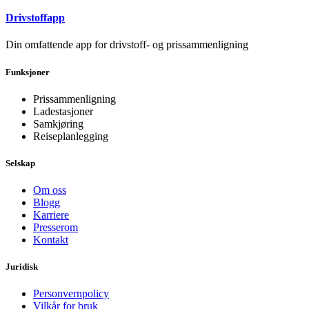
Drivstoffapp
Din omfattende app for drivstoff- og prissammenligning
Funksjoner
Prissammenligning
Ladestasjoner
Samkjøring
Reiseplanlegging
Selskap
Om oss
Blogg
Karriere
Presserom
Kontakt
Juridisk
Personvernpolicy
Vilkår for bruk