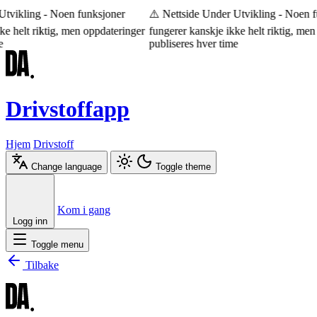
tvikling - Noen funksjoner
⚠️ Nettside Under Utvikling - Noen fu
e helt riktig, men oppdateringer
fungerer kanskje ikke helt riktig, men 
publiseres hver time
Drivstoffapp
Hjem
Drivstoff
Change language
Toggle theme
Æ
Ø
Å
Kom i gang
Logg inn
Toggle menu
Tilbake