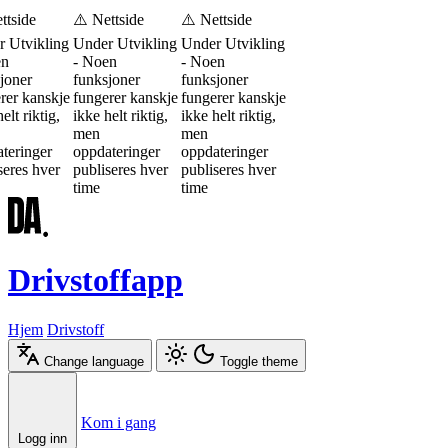
ttside
⚠️ Nettside
⚠️ Nettside
 Utvikling
Under Utvikling
Under Utvikling
en
- Noen
- Noen
joner
funksjoner
funksjoner
rer kanskje
fungerer kanskje
fungerer kanskje
elt riktig,
ikke helt riktig,
ikke helt riktig,
men
men
teringer
oppdateringer
oppdateringer
seres hver
publiseres hver
publiseres hver
time
time
Drivstoffapp
Hjem
Drivstoff
Change language
Toggle theme
Æ
Ø
Å
Kom i gang
Logg inn