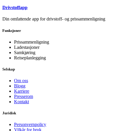
Drivstoffapp
Din omfattende app for drivstoff- og prissammenligning
Funksjoner
Prissammenligning
Ladestasjoner
Samkjøring
Reiseplanlegging
Selskap
Om oss
Blogg
Karriere
Presserom
Kontakt
Juridisk
Personvernpolicy
Vilkår for bruk