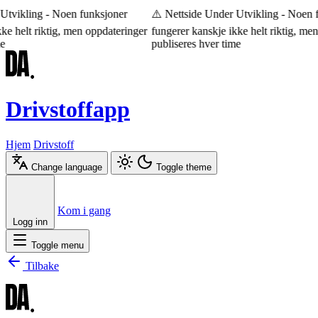
tvikling - Noen funksjoner
⚠️ Nettside Under Utvikling - Noen f
e helt riktig, men oppdateringer
fungerer kanskje ikke helt riktig, men
publiseres hver time
Drivstoffapp
Hjem
Drivstoff
Change language
Toggle theme
Æ
Ø
Å
Kom i gang
Logg inn
Toggle menu
Tilbake