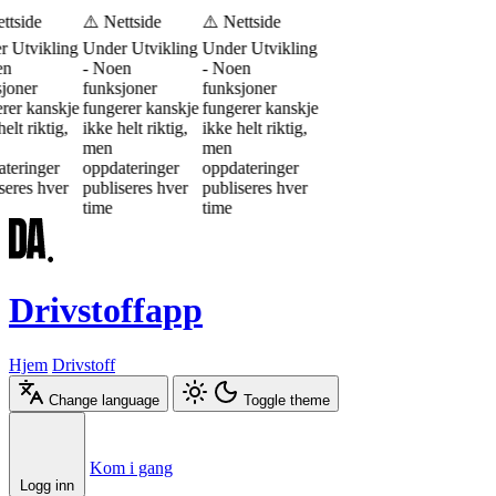
ttside
⚠️ Nettside
⚠️ Nettside
r Utvikling
Under Utvikling
Under Utvikling
en
- Noen
- Noen
joner
funksjoner
funksjoner
rer kanskje
fungerer kanskje
fungerer kanskje
elt riktig,
ikke helt riktig,
ikke helt riktig,
men
men
teringer
oppdateringer
oppdateringer
seres hver
publiseres hver
publiseres hver
time
time
Drivstoffapp
Hjem
Drivstoff
Change language
Toggle theme
Æ
Ø
Å
Kom i gang
Logg inn