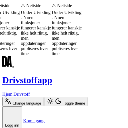
ttside
⚠️ Nettside
⚠️ Nettside
 Utvikling
Under Utvikling
Under Utvikling
en
- Noen
- Noen
joner
funksjoner
funksjoner
rer kanskje
fungerer kanskje
fungerer kanskje
elt riktig,
ikke helt riktig,
ikke helt riktig,
men
men
teringer
oppdateringer
oppdateringer
seres hver
publiseres hver
publiseres hver
time
time
Drivstoffapp
Hjem
Drivstoff
Change language
Toggle theme
Æ
Ø
Å
Kom i gang
Logg inn