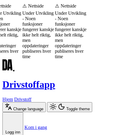
ttside
⚠️ Nettside
⚠️ Nettside
 Utvikling
Under Utvikling
Under Utvikling
en
- Noen
- Noen
joner
funksjoner
funksjoner
rer kanskje
fungerer kanskje
fungerer kanskje
elt riktig,
ikke helt riktig,
ikke helt riktig,
men
men
teringer
oppdateringer
oppdateringer
seres hver
publiseres hver
publiseres hver
time
time
Drivstoffapp
Hjem
Drivstoff
Change language
Toggle theme
Æ
Ø
Å
Kom i gang
Logg inn