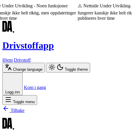
 Under Utvikling - Noen funksjoner
⚠️ Nettside Under Utvikling -
skje ikke helt riktig, men oppdateringer
fungerer kanskje ikke helt rik
ver time
publiseres hver time
Drivstoffapp
Hjem
Drivstoff
Change language
Toggle theme
Æ
Ø
Å
Kom i gang
Logg inn
Toggle menu
Tilbake