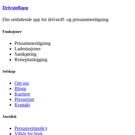
Drivstoffapp
Din omfattende app for drivstoff- og prissammenligning
Funksjoner
Prissammenligning
Ladestasjoner
Samkjøring
Reiseplanlegging
Selskap
Om oss
Blogg
Karriere
Presserom
Kontakt
Juridisk
Personvernpolicy
Vilkår for bruk