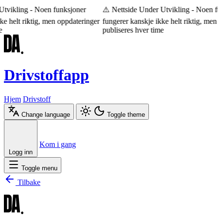
tvikling - Noen funksjoner
⚠️ Nettside Under Utvikling - Noen fu
e helt riktig, men oppdateringer
fungerer kanskje ikke helt riktig, men 
publiseres hver time
Drivstoffapp
Hjem
Drivstoff
Change language
Toggle theme
Æ
Ø
Å
Kom i gang
Logg inn
Toggle menu
Tilbake