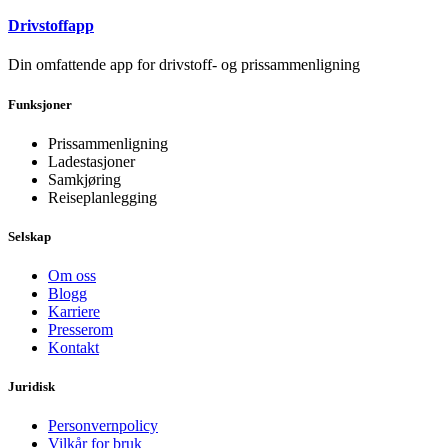
Drivstoffapp
Din omfattende app for drivstoff- og prissammenligning
Funksjoner
Prissammenligning
Ladestasjoner
Samkjøring
Reiseplanlegging
Selskap
Om oss
Blogg
Karriere
Presserom
Kontakt
Juridisk
Personvernpolicy
Vilkår for bruk